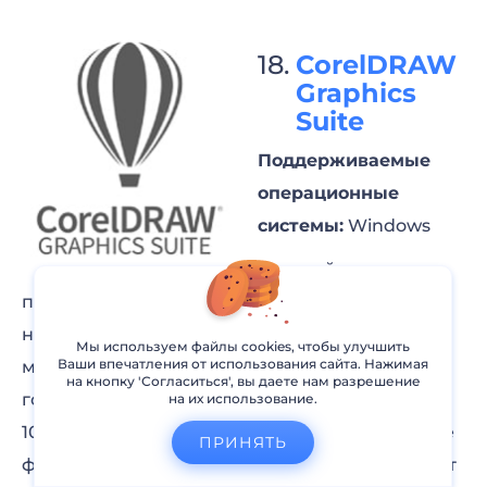
CorelDRAW
Graphics
Suite
Поддерживаемые
операционные
системы:
Windows
Простой
пользовательский интерфейс и продвинутый
набор инструментов — это про CorelDRAW. В
Мы используем файлы cookies, чтобы улучшить
Ваши впечатления от использования сайта. Нажимая
мощный графический редактор встроены
на кнопку 'Согласиться', вы даете нам разрешение
готовые шаблоны, рамки, 600+ градиентов,
на их использование.
1000 шрифтов, 48 форматов экспорта и другие
ПРИНЯТЬ
функции. Программное обеспечение работает