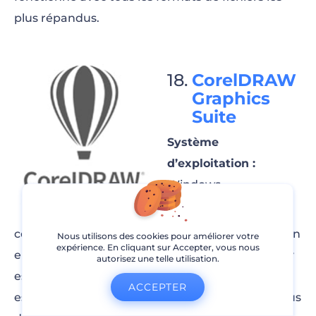
plus répandus.
CorelDRAW
Graphics
Suite
Système
d’exploitation :
Windows
Vous souhaitez
combiner une interface utilisateur simple avec un
Nous utilisons des cookies pour améliorer votre
expérience. En cliquant sur Accepter, vous nous
ensemble d’outils de haut niveau ? CorelDRAW y
autorisez une telle utilisation.
est parvenu ! Ce puissant éditeur de graphismes
ACCEPTER
est doté de modèles prédéfinis, de cadres, de plus