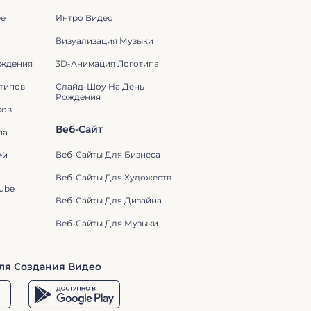
be
Интро Видео
Визуализация Музыки
ождения
3D-Анимация Логотипа
типов
Слайд-Шоу На День
Рождения
ков
Веб-Сайт
па
Веб-Сайты Для Бизнеса
ей
Веб-Сайты Для Художеств
ube
Веб-Сайты Для Дизайна
Веб-Сайты Для Музыки
ля Создания Видео