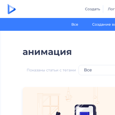
Создать
Лог
Все
Создание в
анимация
Все
Показаны статьи с тегами