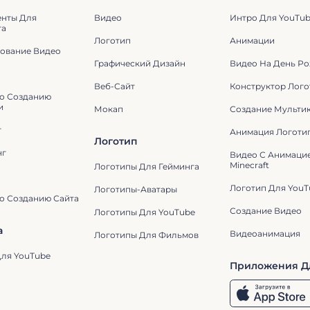
енты Для
Видео
Интро Для YouTu
га
Логотип
Анимации
ование Видео
Графический Дизайн
Видео На День Р
Веб-Сайт
Конструктор Лого
о Созданию
и
Мокап
Создание Мульти
г
Анимация Логоти
Логотип
нг
Видео С Анимаци
Minecraft
Логотипы Для Гейминга
Логотип Для YouT
Логотипы-Аватары
о Созданию Сайта
Создание Видео
Логотипы Для YouTube
а
Видеоанимация
Логотипы Для Фильмов
ля YouTube
Приложения Д