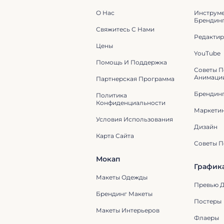
О Нас
Инструм
Брендин
Свяжитесь С Нами
Редактир
Цены
YouTube
Помощь И Поддержка
Советы П
Анимаци
Партнерская Программа
Брендин
Политика
Конфиденциальности
Маркети
Условия Использования
Дизайн
Карта Сайта
Советы П
Мокап
График
Макеты Одежды
Превью Д
Брендинг Макеты
Постеры
Макеты Интерьеров
Флаеры