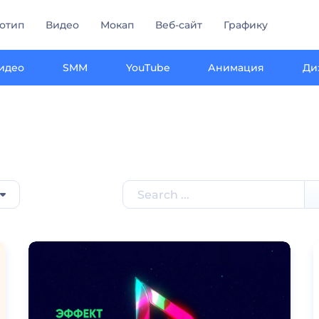
отип
Видео
Мокап
Веб-сайт
Графику
идео
SMM
YouTube
Анимация
Ди