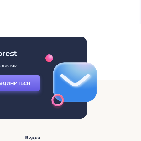
rest
ервыми
единиться
Видео