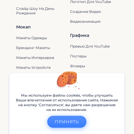
Логотип Для YouTube
Слайд-Шоу На День
Создание Видео
Рождения
Видеоанимация
Мокап
Графика
Макеты Одежды
Превью Для YouTube
Брендинг Макеты
Постеры
Макеты Интерьеров
Флаеры
Макеты Устройств
Сторис В Instagram
Веб-Сайт
Логотип
Веб-Сайты Для Бизнеса
Мы используем файлы cookies, чтобы улучшить
Ваши впечатления от использования сайта. Нажимая
Логотипы Для Гейминга
Веб-Сайты Для
на кнопку 'Согласиться', вы даете нам разрешение
Художеств
на их использование.
Логотипы-Аватары
Веб-Сайты Для Дизайна
Логотипы Для YouTube
ПРИНЯТЬ
Веб-Сайты Для Музыки
Логотипы Для Фильмов