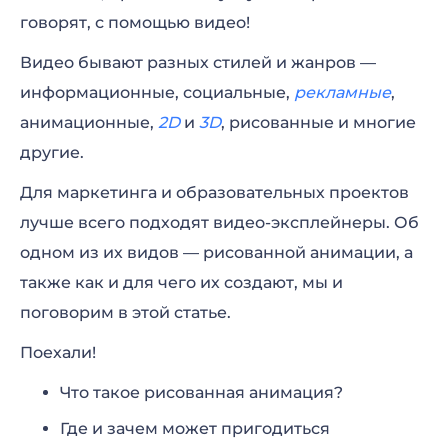
говорят, с помощью видео!
рисованная анимация?
Видео бывают разных стилей и жанров —
Как создать рисованное видео
информационные, социальные,
рекламные
,
Рисованная анимация: программы,
анимационные,
2D
и
3D
, рисованные и многие
которые пригодятся
другие.
Для маркетинга и образовательных проектов
лучше всего подходят видео-эксплейнеры. Об
одном из их видов — рисованной анимации, а
также как и для чего их создают, мы и
поговорим в этой статье.
Поехали!
Что такое рисованная анимация?
Где и зачем может пригодиться