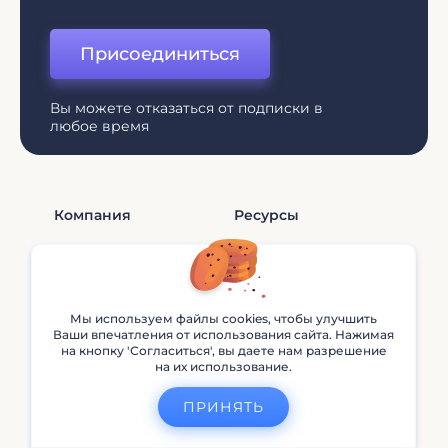
Присоединиться
Вы можете отказаться от подписки в
любое время
Компания
Ресурсы
О Нас
Инструменты Для
Брендинга
Свяжитесь С Нами
Редактирование Видео
Цены
Мы используем файлы cookies, чтобы улучшить
YouTube
Ваши впечатления от использования сайта. Нажимая
Помощь И Поддержка
на кнопку 'Согласиться', вы даете нам разрешение
Советы По Созданию
на их использование.
Анимации
Партнерская Программа
ПРИНЯТЬ
Брендинг
Политика
Конфиденциальности
Маркетинг