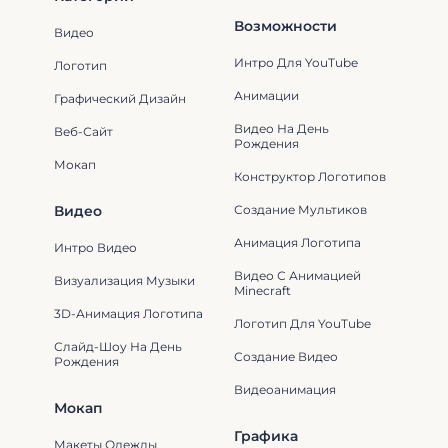
Возможности
Видео
Интро Для YouTube
Логотип
Анимации
Графический Дизайн
Видео На День
Веб-Сайт
Рождения
Мокап
Конструктор Логотипов
Видео
Создание Мультиков
Анимация Логотипа
Интро Видео
Видео С Анимацией
Визуализация Музыки
Minecraft
3D-Анимация Логотипа
Логотип Для YouTube
Слайд-Шоу На День
Создание Видео
Рождения
Видеоанимация
Мокап
Графика
Макеты Одежды