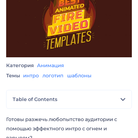
Категория
Анимация
Темы
интро
логотип
шаблоны
Table of Contents
Анимация лого: Огненный шар
Готовы разжечь любопытство аудитории с
помощью эффектного интро с огнем и
Анимация лого: Огненный взрыв
взрывом?