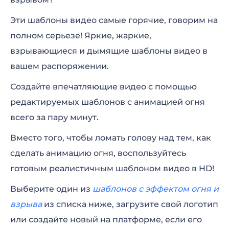
Анимация лого: Кинематографичное
Эти шаблоны видео самые горячие, говорим на
пламя
полном серьезе! Яркие, жаркие,
Анимация лого: Пылающий куб
взрывающиеся и дымящие шаблоны видео в
вашем распоряжении.
Анимация лого: Эпичный взрыв
Создайте впечатляющие видео с помощью
Анимация лого: Огненное пламя
редактируемых шаблонов с анимацией огня
Анимация лого: Неистовое пламя
всего за пару минут.
Вместо того, чтобы ломать голову над тем, как
Анимация лого: Пылающий круг
сделать анимацию огня, воспользуйтесь
Анимация лого: Пламя факела
готовым реалистичным шаблоном видео в HD!
Анимация лого: Алхимия огня
Выберите один из
шаблонов с эффектом огня и
взрыва
из списка ниже, загрузите свой логотип
Анимация лого: Драконье пламя
или создайте новый на платформе, если его