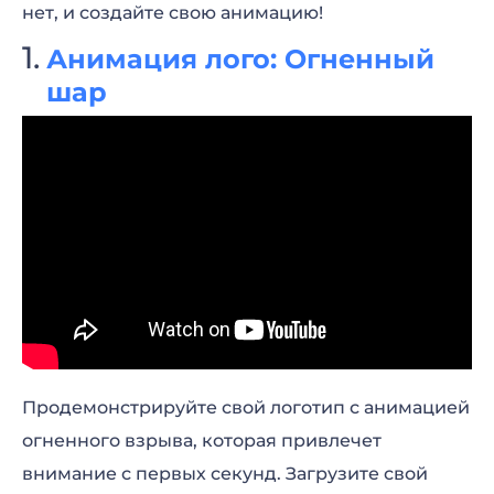
Анимация лого: Пылающая сфера
нет, и создайте свою анимацию!
Анимация лого: Пылающий огонь
Анимация лого: Огненный
шар
Анимация лого: Огненное столкновение
Анимация лого: Вспышка пламени
Анимация лого: Вращение огня
Анимация лого: В огне
Продемонстрируйте свой логотип с анимацией
огненного взрыва, которая привлечет
внимание с первых секунд. Загрузите свой