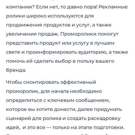
компании? Если нет, то давно пора! Рекламные
Набор для объясняющих видео “Мир”
ролики широко используются для
продвижения продуктов и услуг, а также
Промонабор “Бизнес персонажи”
увеличения продаж. Проморолики помогут
Набор для анимации на белой доске
представить продукт или услугу в лучшем
свете и проинформировать аудиторию, а также
Набор для анимации “Талисманы
помочь ей сделать выбор в пользу вашего
команды”
бренда.
Набор для анимации “Приключения
Чтобы смонтировать эффективный
персонажа”
проморолик, для начала необходимо
Комплект для рисованной анимации на
определиться с ключевым сообщением,
доске
которое вы хотите донести, далее придумать
сценарий для ролика и создать раскадровку
Универсальный шаблон для рекламы
идей, и это все — только на этапе подготовки.
Промо “Минимализм”