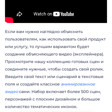
Промо для YouTube
Динамичная корпоративная презентация
Промо с анимированным текстом
Если вам нужно наглядно объяснить
Промо “Зажигательный концерт”
пользователям, как использовать свой продукт
или услугу, то лучшим вариантом будет
Промо для бизнеса с анимацией
создание объясняющего видео (эксплейнера).
Анимация логотипа “Кофейные зерна”
Просмотрите нашу коллекцию готовых сцен и
соедините нужные, чтобы создать свой ролик.
Промо для объявлений о недвижимости
Введите свой текст или сценарий в текстовые
Промо для особого события
поля и создайте классное
анимированное
видео
сами. Набор включает более 500 сцен,
Промо “Вдохновение”
персонажей с плоским дизайном и большое
Промо мероприятия в ярких цветах
количество тематических иконок.