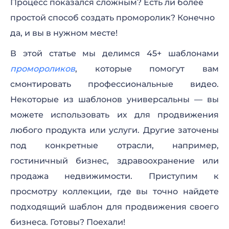
Процесс показался сложным? Есть ли более
простой способ создать проморолик? Конечно
Реклама продуктов и услуг
да, и вы в нужном месте!
Презентация адаптивного веб-сайта
В этой статье мы делимся 45+ шаблонами
Промо для мобильного приложения
промороликов
, которые помогут вам
смонтировать профессиональные видео.
Промо для рекламы лекарств
Некоторые из шаблонов универсальны — вы
Современная бизнес-презентация
можете использовать их для продвижения
любого продукта или услуги. Другие заточены
Промо “Новые решения”
под конкретные отрасли, например,
Промо “Продвижение бизнеса”
гостиничный бизнес, здравоохранение или
продажа недвижимости. Приступим к
Промо “История компании”
просмотру коллекции, где вы точно найдете
Промо “Логистика”
подходящий шаблон для продвижения своего
бизнеса. Готовы? Поехали!
Промо для меню ресторана