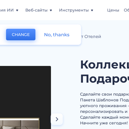
ния ИИ
Веб-сайты
Инструменты
Цены
О
No, thanks
CHANGE
лекция Шаблонов Подарочных Карт Отелей
Коллек
Подаро
Сделайте свои подар
Пакета Шаблонов Пода
уютного проживания 
персонализировать и
Сделайте каждый мом
Начните уже сегодня!