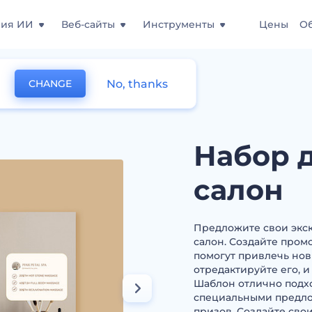
ния ИИ
Веб-сайты
Инструменты
Цены
О
No, thanks
CHANGE
дизайнов СПА-салон
Набор 
салон
Предложите свои экс
салон. Создайте пром
помогут привлечь нов
отредактируйте его, 
Шаблон отлично подх
специальными предло
призов. Создайте сво