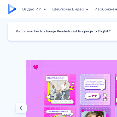
Видео ИИ
Шаблоны Видео
Изображе
Would you like to change Renderforest language to English?
Дизайны
Сторис для Instagram
Набор д