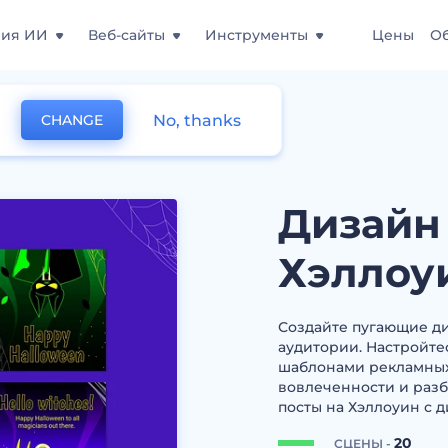
ния ИИ
Веб-сайты
Инструменты
Цены
О
No, thanks
CHANGE
для постов на Хэллоуин
Дизайн 
Хэллоу
Создайте пугающие д
аудитории. Настройте
шаблонами рекламных 
вовлеченности и раз
посты на Хэллоуин с 
20
СЦЕНЫ -