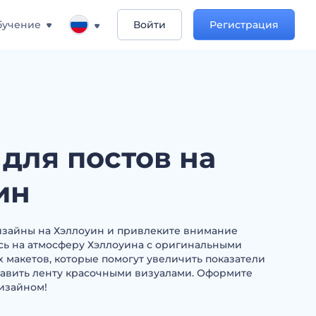
бучение
Войти
Регистрация
для постов на
ин
изайны на Хэллоуин и привлеките внимание
сь на атмосферу Хэллоуина с оригинальными
макетов, которые помогут увеличить показатели
бавить ленту красочными визуалами. Оформите
дизайном!