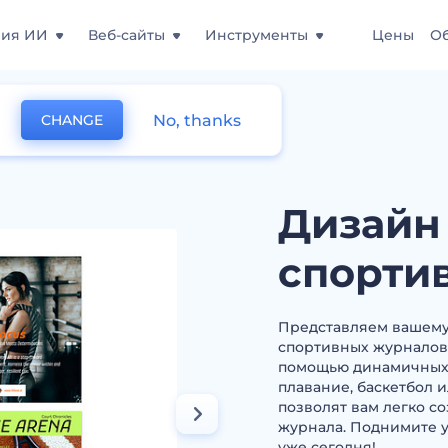
ния ИИ
Веб-сайты
Инструменты
Цены
О
No, thanks
CHANGE
ложек спортивных журналов
Дизайн
спорти
Представляем вашему
спортивных журналов!
помощью динамичных 
плавание, баскетбол 
позволят вам легко с
журнала. Поднимите 
уже сегодня!