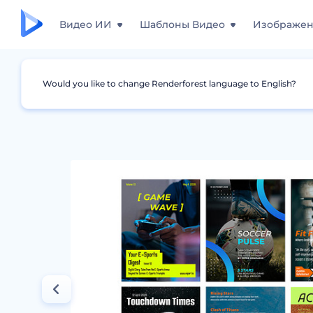
Видео ИИ
Шаблоны Видео
Изображе
Would you like to change Renderforest language to English?
Дизайны
Обложки журнала
Дизайн об