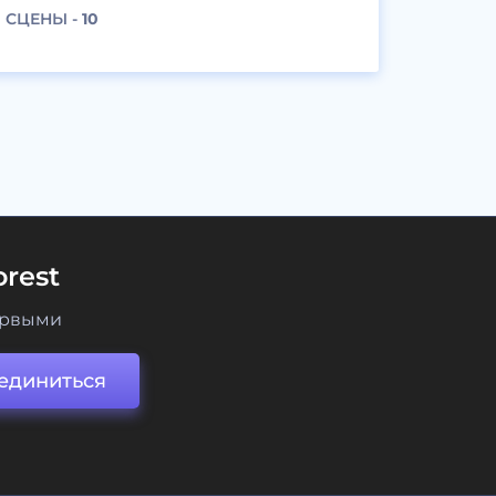
СЦЕНЫ -
10
rest
ервыми
единиться