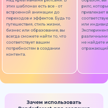
над креативными рилсами. В
образом, вы
этих шаблонах есть все - от
рилс, которы
встроенной анимации до
привлекает 
переходов и эффектов. Будь то
соответству
путешествия, стиль жизни,
или индивид
бизнес или образование, вы
Эксперимент
всегда сможете найти то, что
различными 
соответствует вашим
не найдете 
потребностям в создании
отражающий 
контента.
Зачем использовать