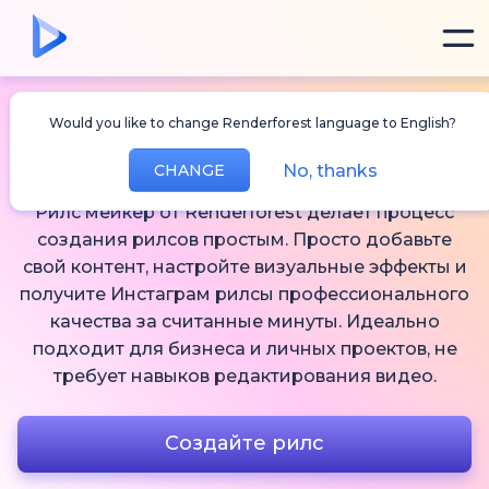
Would you like to change Renderforest language to English?
Рилс Мейкер
No, thanks
CHANGE
Рилс мейкер от Renderforest делает процесс
создания рилсов простым. Просто добавьте
свой контент, настройте визуальные эффекты и
получите Инстаграм рилсы профессионального
качества за считанные минуты. Идеально
подходит для бизнеса и личных проектов, не
требует навыков редактирования видео.
Создайте рилс