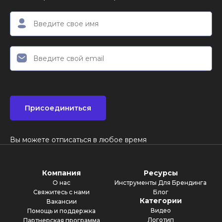
многое другое - все это создано для того,
редактирования видео. Интуитивно
чтобы помочь вам создавать рилсы, которые
понятный интерфейс проведет вас через
выделяются на фоне других. С помощью
каждый шаг, делая процесс простым и
Renderforest вы сможете превратить свои
приятным. Вы можете экспериментировать с
идеи в доступный контент, который заставит
различными эффектами, переходами и
ваших подписчиков в Инстаграм вернуться.
аудиотреками, чтобы создать рилс,
соответствующий вашему стилю и идее.
После того как вы останетесь довольны своей
работой, вы можете сохранить и
Присоединиться
экспортировать рилс в нужный вам формат, и
он будет готов к показу вашей аудитории.
Вы можете отписаться в любое время
Компания
Ресурсы
О нас
Инструменты Для Брендинга
Свяжитесь с нами
Блог
Категории
Вакансии
Видео
Помощь и поддержка
Логотип
Партнерская программа