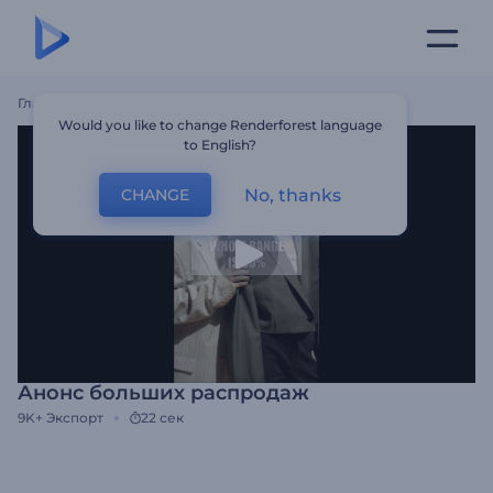
Главная
Шаблоны
Анонс Больших Распродаж
Would you like to change Renderforest language
to English?
No, thanks
CHANGE
Анонс больших распродаж
9K+
Экспорт
22 сек