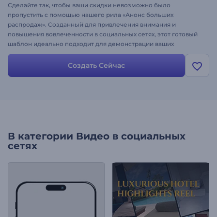
Сделайте так, чтобы ваши скидки невозможно было
пропустить с помощью нашего рила «Анонс больших
распродаж». Созданный для привлечения внимания и
повышения вовлеченности в социальных сетях, этот готовый
шаблон идеально подходит для демонстрации ваших
предложений и скидок за считанные секунды. Настройте его с
помощью промо-текстов, изображений, видео и музыки,
Создать Сейчас
чтобы создать запоминающееся объявление, которое
привлечет внимание. Создавайте прямо сейчас и делитесь им
на всех своих платформах, чтобы привлечь больше клиентов!
В категории
Видео в социальных
сетях