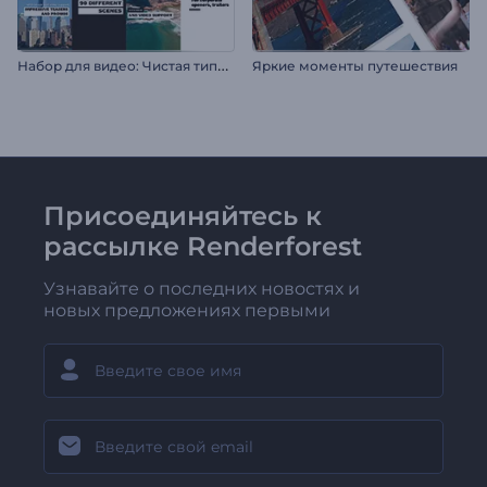
Н
абор для видео: Чистая типографика
Яркие моменты путешествия
Присоединяйтесь к
рассылке Renderforest
Узнавайте о последних новостях и
новых предложениях первыми