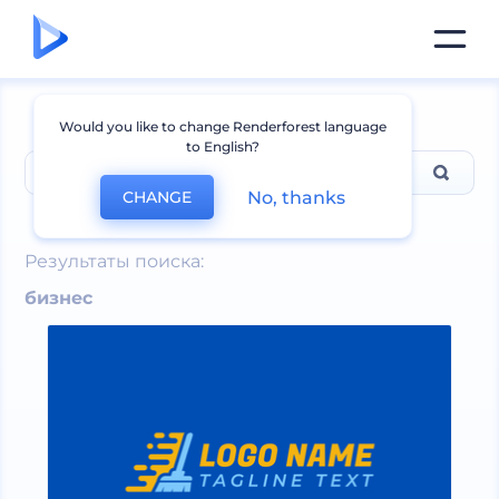
Would you like to change Renderforest language
to English?
No, thanks
CHANGE
бизнес
Результаты поиска:
бизнес