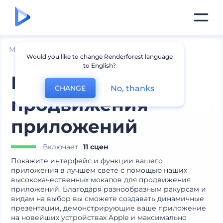
Мокапы
Устройства
Мокапы iPhone
Would you like to change Renderforest language
to English?
Мокапы для
No, thanks
CHANGE
продвижения
приложений
Включает
11 сцен
Покажите интерфейс и функции вашего
приложения в лучшем свете с помощью наших
высококачественных мокапов для продвижения
приложений. Благодаря разнообразным ракурсам и
видам на выбор вы сможете создавать динамичные
презентации, демонстрирующие ваше приложение
на новейших устройствах Apple и максимально