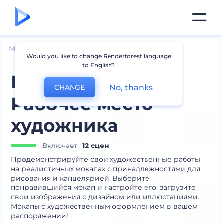
Мокапы
Брендинг
Мокапы канцелярии
Would you like to change Renderforest language
to English?
Набор мокапов:
No, thanks
CHANGE
Рабочее место
художника
Включает
12 сцен
Продемонстрируйте свои художественные работы
на реалистичных мокапах с принадлежностями для
рисования и канцелярией. Выберите
понравившийся мокап и настройте его: загрузите
свои изображения с дизайном или иллюстациями.
Мокапы с художественным оформлением в вашем
распоряжении!