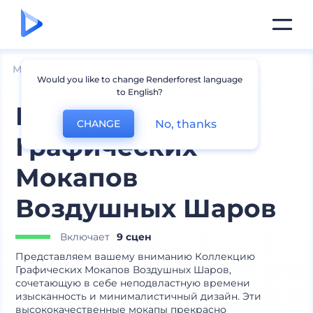
Мокапы
Товары
Мокапы воздушных шаров
Would you like to change Renderforest language
to English?
Коллекция
No, thanks
CHANGE
Графических
Мокапов
Воздушных Шаров
Включает
9 сцен
Представляем вашему вниманию Коллекцию
Графических Мокапов Воздушных Шаров,
сочетающую в себе неподвластную времени
изысканность и минималистичный дизайн. Эти
высококачественные мокапы прекрасно