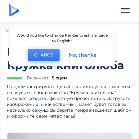
Мокапы
Товары
Мокапы кружек
Would you like to change Renderforest language
to English?
Набор макетов
No, thanks
CHANGE
Кружка книголюба
Включает
5 сцен
Продемонстрируйте дизайн своих кружек стильно и
со вкусом - набор макетов "Кружка книголюба"
поможет создать эффектную презентацию. Загрузите
изображение, и качественный макет будет готов за
несколько секунд. Выберите понравившийся шаблон
и оформите свои материалы!