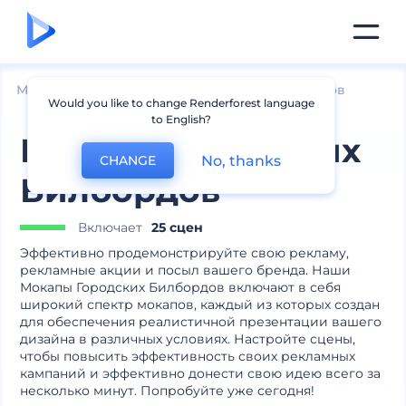
Мокапы
Брендинг
Мокапы афиш и баннеров
Would you like to change Renderforest language
to English?
Мокапы Городских
No, thanks
CHANGE
Билбордов
Включает
25 сцен
Эффективно продемонстрируйте свою рекламу,
рекламные акции и посыл вашего бренда. Наши
Мокапы Городских Билбордов включают в себя
широкий спектр мокапов, каждый из которых создан
для обеспечения реалистичной презентации вашего
дизайна в различных условиях. Настройте сцены,
чтобы повысить эффективность своих рекламных
кампаний и эффективно донести свою идею всего за
несколько минут. Попробуйте уже сегодня!