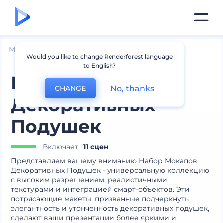
Мокапы
Интерьер
Мокапы подушек
Would you like to change Renderforest language
to English?
Набор Мокапов
No, thanks
CHANGE
Декоративных
Подушек
Включает
11 сцен
Представляем вашему вниманию Набор Мокапов
Декоративных Подушек - универсальную коллекцию
с высоким разрешением, реалистичными
текстурами и интеграцией смарт-объектов. Эти
потрясающие макеты, призванные подчеркнуть
элегантность и утонченность декоративных подушек,
сделают ваши презентации более яркими и