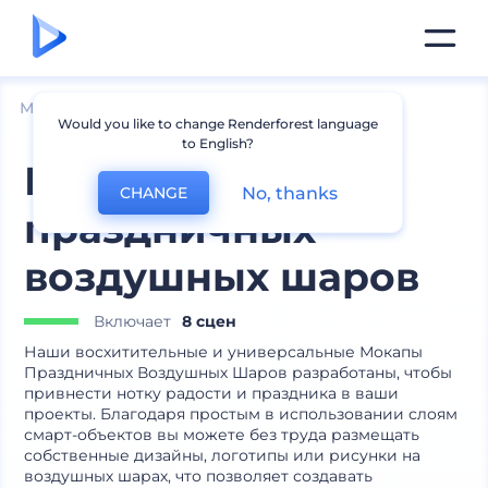
Мокапы
Товары
Мокапы воздушных шаров
Would you like to change Renderforest language
to English?
Мокапы
No, thanks
CHANGE
праздничных
воздушных шаров
Включает
8 сцен
Наши восхитительные и универсальные Мокапы
Праздничных Воздушных Шаров разработаны, чтобы
привнести нотку радости и праздника в ваши
проекты. Благодаря простым в использовании слоям
смарт-объектов вы можете без труда размещать
собственные дизайны, логотипы или рисунки на
воздушных шарах, что позволяет создавать