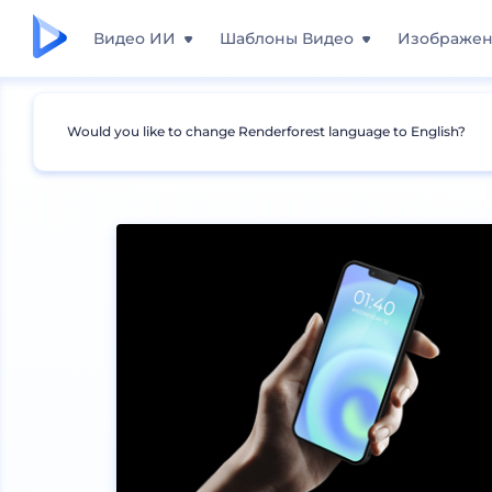
Видео ИИ
Шаблоны Видео
Изображе
Would you like to change Renderforest language to English?
Мокапы
Устройства
Мокапы iPhone