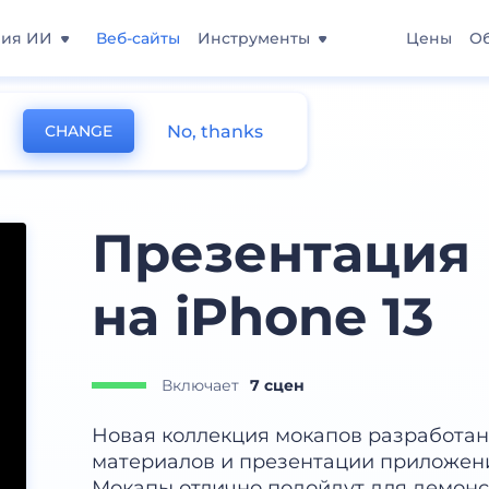
ния ИИ
Веб-сайты
Инструменты
Цены
О
No, thanks
CHANGE
Презентация
на iPhone 13
Включает
7 сцен
Новая коллекция мокапов разработа
материалов и презентации приложения
Мокапы отлично подойдут для демон