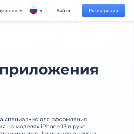
бучение
Войти
Регистрация
 приложения
на специально для оформления
 на моделях iPhone 13 в руке.
страции новых фишек или выпуска