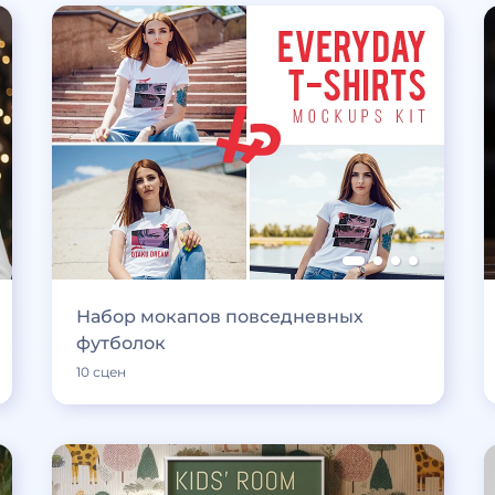
Набор мокапов повседневных
футболок
10 сцен