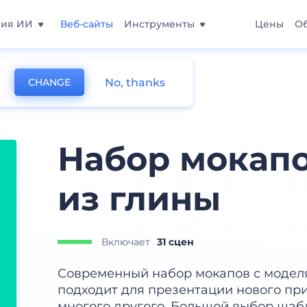
ния ИИ
Веб-сайты
Инструменты
Цены
О
No, thanks
CHANGE
Набор мокапо
из глины
Включает
31 сцен
Современный набор мокапов с модел
подходит для презентации нового при
многого другого. Большой выбор шаб