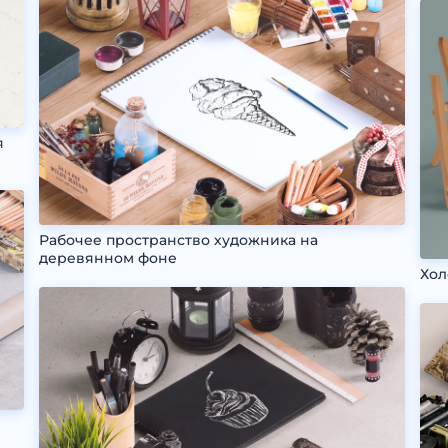
я
Рабочее пространство художника на
деревянном фоне
Хол