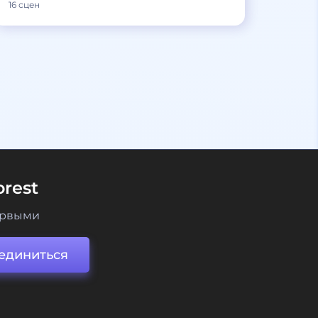
16 сцен
rest
ервыми
единиться