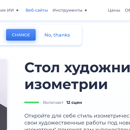
ния ИИ
Веб-сайты
Инструменты
Цены
О
No, thanks
CHANGE
Cтол художни
изометрии
Включает
12 сцен
Откройте для себя стиль изометриче
свои художественные работы под новы
изометрии" поможет вам художествен