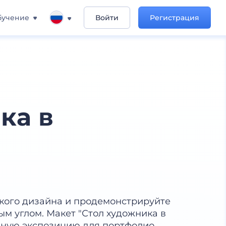
бучение
Войти
Регистрация
ка в
ского дизайна и продемонстрируйте
м углом. Макет "Стол художника в
ную экспозицию для портфолио,