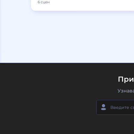
6 сцен
При
Узнав