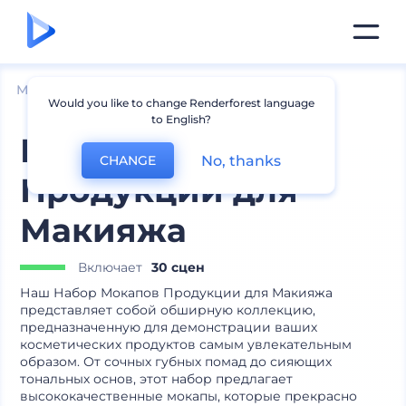
Мокапы
Товары
Мокапы косметики
Would you like to change Renderforest language
to English?
Набор Мокапов
No, thanks
CHANGE
Продукции для
Макияжа
Включает
30 сцен
Наш Набор Мокапов Продукции для Макияжа
представляет собой обширную коллекцию,
предназначенную для демонстрации ваших
косметических продуктов самым увлекательным
образом. От сочных губных помад до сияющих
тональных основ, этот набор предлагает
высококачественные мокапы, которые прекрасно