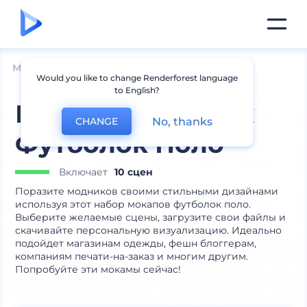
Мокапы
Одежда
Мокапы футболок-поло
Would you like to change Renderforest language
to English?
Мокапы Мужских
No, thanks
CHANGE
Футболок Поло
Включает
10 сцен
Поразите модников своими стильными дизайнами
используя этот набор мокапов футболок поло.
Выберите желаемые сцены, загрузите свои файлы и
скачивайте персональную визуализацию. Идеально
подойдет магазинам одежды, фешн блоггерам,
компаниям печати-на-заказ и многим другим.
Попробуйте эти мокамы сейчас!