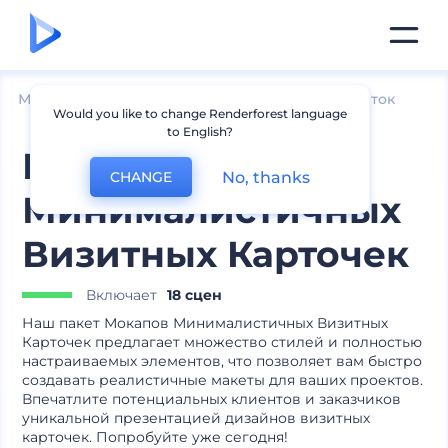
Мокапы
Печатные материалы
Мокапы визиток
Would you like to change Renderforest language
to English?
Мокапы
No, thanks
CHANGE
Минималистичных
Визитных Карточек
Включает
18 сцен
Наш пакет Мокапов Минималистичных Визитных
Карточек предлагает множество стилей и полностью
настраиваемых элементов, что позволяет вам быстро
создавать реалистичные макеты для ваших проектов.
Впечатлите потенциальных клиентов и заказчиков
уникальной презентацией дизайнов визитных
карточек. Попробуйте уже сегодня!