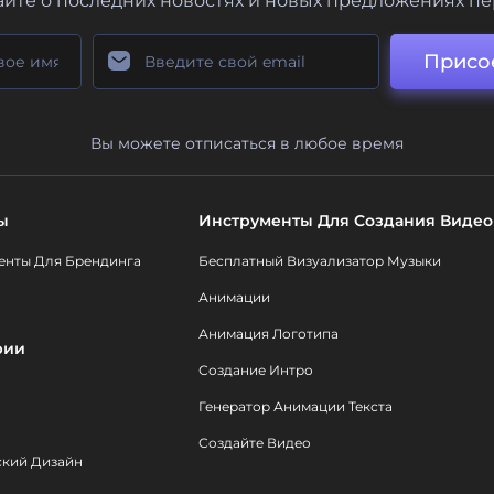
айте о последних новостях и новых предложениях п
Присо
Вы можете отписаться в любое время
ы
Инструменты Для Создания Видео
енты Для Брендинга
Бесплатный Визуализатор Музыки
Анимации
Анимация Логотипа
рии
Создание Интро
Генератор Анимации Текста
Создайте Видео
ский Дизайн