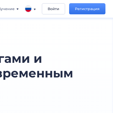
бучение
Войти
Регистрация
гами и
овременным