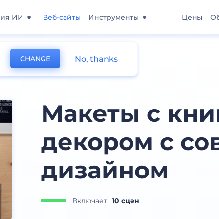
ния ИИ
Веб-сайты
Инструменты
Цены
О
No, thanks
CHANGE
иг
Макеты с кни
декором с с
дизайном
Включает
10 сцен