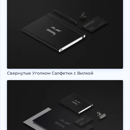
Свернутые Уголком Салфетки с Вилкой