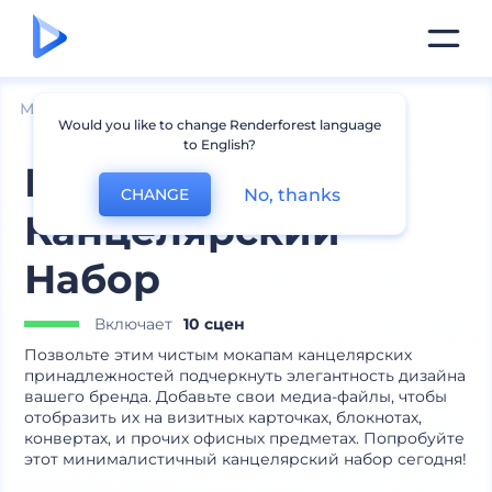
Мокапы
Брендинг
Мокапы канцелярии
Would you like to change Renderforest language
to English?
Монохромный
No, thanks
CHANGE
Канцелярский
Набор
Включает
10 сцен
Позвольте этим чистым мокапам канцелярских
принадлежностей подчеркнуть элегантность дизайна
вашего бренда. Добавьте свои медиа-файлы, чтобы
отобразить их на визитных карточках, блокнотах,
конвертах, и прочих офисных предметах. Попробуйте
этот минималистичный канцелярский набор сегодня!