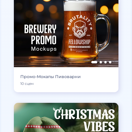
Промо-Мокапы Пивоварни
10 сцен