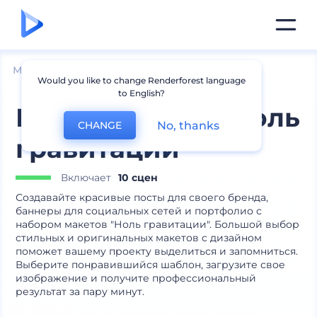
Мокапы
Брендинг
Мокапы канцелярии
Would you like to change Renderforest language
to English?
Набор макетов Ноль
No, thanks
CHANGE
гравитации
Включает
10 сцен
Создавайте красивые посты для своего бренда,
баннеры для социальных сетей и портфолио с
набором макетов "Ноль гравитации". Большой выбор
стильных и оригинальных макетов с дизайном
поможет вашему проекту выделиться и запомниться.
Выберите понравившийся шаблон, загрузите свое
изображение и получите профессиональный
результат за пару минут.