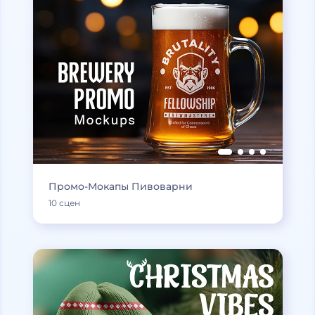
Промо-Мокапы Пивоварни
10 сцен