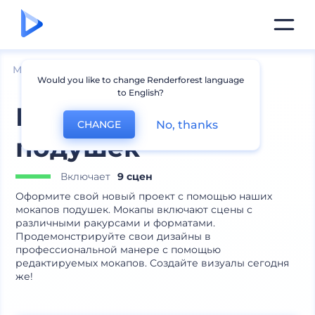
Мокапы
Интерьер
Мокапы подушек
Would you like to change Renderforest language
to English?
Набор мокапов
No, thanks
CHANGE
подушек
Включает
9 сцен
Оформите свой новый проект с помощью наших
мокапов подушек. Мокапы включают сцены с
различными ракурсами и форматами.
Продемонстрируйте свои дизайны в
профессиональной манере с помощью
редактируемых мокапов. Создайте визуалы сегодня
же!