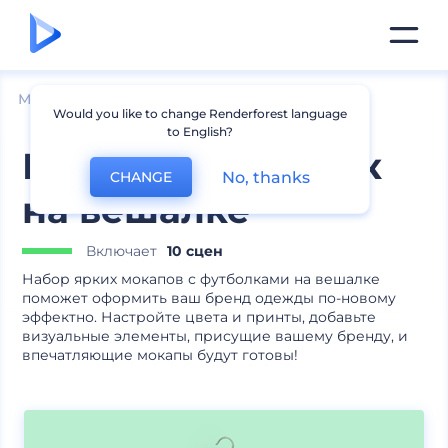
Мокапы
Одежда
Мокапы футболок
Would you like to change Renderforest language
to English?
Мокапы футболок
No, thanks
CHANGE
на вешалке
Включает
10 сцен
Набор ярких мокапов с футболками на вешалке
поможет оформить ваш бренд одежды по-новому
эффектно. Настройте цвета и принты, добавьте
визуальные элементы, присущие вашему бренду, и
впечатляющие мокапы будут готовы!