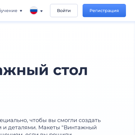
бучение
Войти
Регистрация
ажный стол
ециально, чтобы вы смогли создать
 и деталями. Макеты "Винтажный
ешением, если вы решили