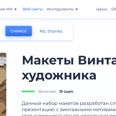
ния ИИ
Веб-сайты
Инструменты
Цены
О
No, thanks
CHANGE
Макеты Винт
художника
Включает
15 сцен
Данный набор макетов разработан сп
презентацию с винтажными мотивами
стол художника" станет идеальным р