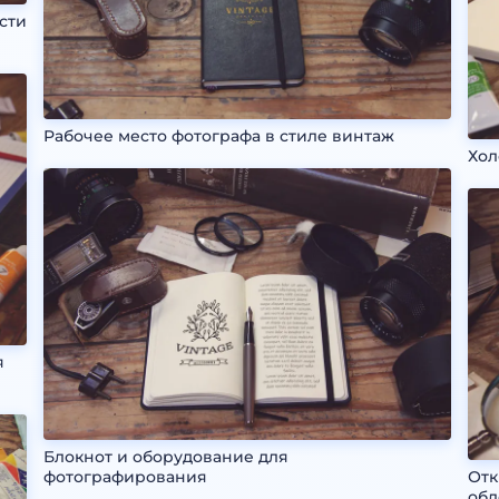
сти
Рабочее место фотографа в стиле винтаж
Хол
я
Блокнот и оборудование для
фотографирования
Отк
об