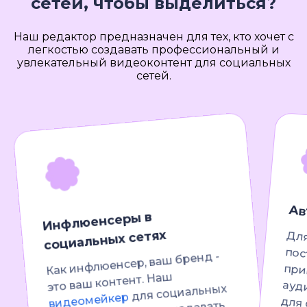
сетей, чтобы выделиться?
Наш редактор предназначен для тех, кто хочет с
легкостью создавать профессиональный и
увлекательный видеоконтент для социальных
сетей.
Ав
Инфлюенсеры в
социальных сетях
Для
пос
при
аудито
пре
креативным
по
ко
укл
Как инфлюенсер, ваш бренд -
это ваш контент. Наш
для социальных
видеомейкер