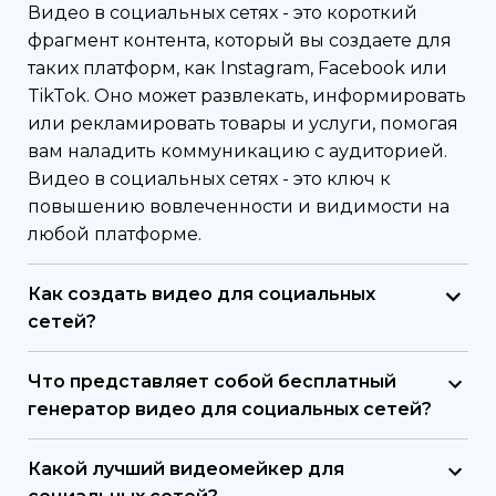
Видео в социальных сетях - это короткий
фрагмент контента, который вы создаете для
таких платформ, как Instagram, Facebook или
TikTok. Оно может развлекать, информировать
или рекламировать товары и услуги, помогая
вам наладить коммуникацию с аудиторией.
Видео в социальных сетях - это ключ к
повышению вовлеченности и видимости на
любой платформе.
Как создать видео для социальных
сетей?
Чтобы создать видео для социальных сетей,
начните с определения цели и аудитории.
Что представляет собой бесплатный
Выберите инструмент для создания видео,
генератор видео для социальных сетей?
такой как Renderforest, подберите шаблон и
Бесплатный генератор видео для социальных
добавьте текст, визуальные эффекты и музыку,
сетей - это инструмент, предназначенный для
Какой лучший видеомейкер для
чтобы они соответствовали вашему посылу.
создания видео, не требующий платной