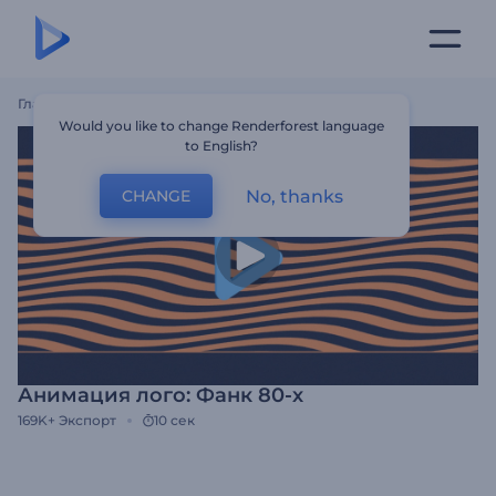
Главная
Шаблоны
Анимация Лого: Фанк 80-Х
Would you like to change Renderforest language
to English?
No, thanks
CHANGE
Анимация лого: Фанк 80-х
169K+
Экспорт
10 сек