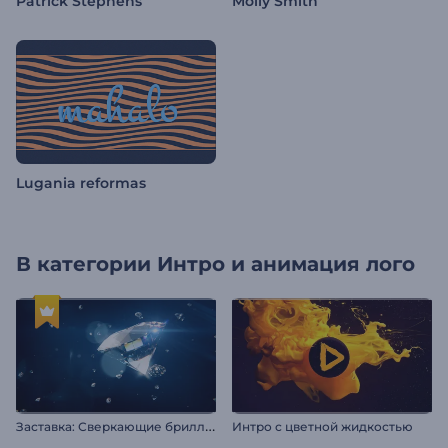
Patrick Stephens
Molly Smith
Lugania reformas
В категории
Интро и анимация лого
З
аставка: Сверкающие бриллианты
Интро с цветной жидкостью