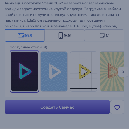
Анимация логотипа "Фанк 80-х" навернет ностальгическую
волну и задаст настрой на крутой олдскул. Загрузите в шаблон
свой логотип и получите олдскульную анимацию логотипа за
пару минут. Шаблон идеально подходит для создания
рекламы, интро для YouTube-канала, ТВ-шоу, мультфильмов,
заставок к фильмам и многого другого. Обыграйте ретро и
16:9
9:16
1:1
фанк и создайте свою анимацию логотипа!
Доступные стили
(8)
Создать Сейчас