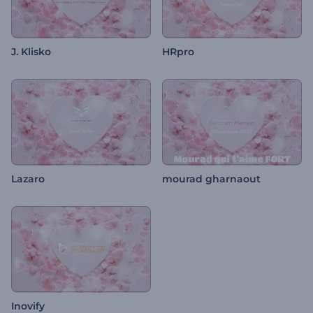
J. Klisko
HRpro
Lazaro
mourad gharnaout
Inovify