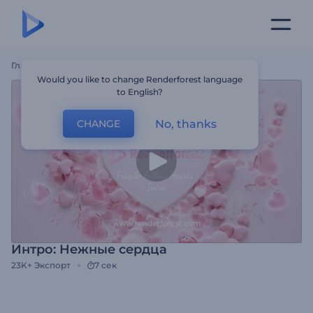
Главная
Шаблоны
Интро: Нежные Сердца
Would you like to change Renderforest language
to English?
No, thanks
CHANGE
Интро: Нежные сердца
23K+
Экспорт
7 сек