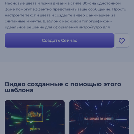
Неоновые цвета и яркий дизайн в стиле 80-х на однотонном
фоне помогут эффектно представить ваше сообщение. Просто
настройте текст и цвета и создайте видео с анимацией за
считанные минуты. Шаблон с неоновой типографикой -
идеальное решение для оформления интро/аутро для
YouTube, видео с текстом песен, анимированных цитат и
других проектов. Проявите творческий подход - создайте свое
Создать Сейчас
видео!
Видео созданные с помощью этого
шаблона