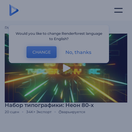
Главная
Шаблоны
Набор Типографики: Неон 80-Х
Would you like to change Renderforest language
to English?
No, thanks
CHANGE
Набор типографики: Неон 80-х
20
сцен
34K+
Экспорт
варьируется