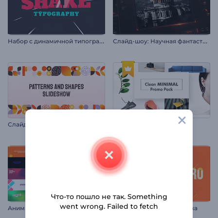
Н
абор с динамичной типографикой
С
лайд-шоу: Научная фантастика
Слайд-шоу: Узоры и фигуры
Промо: Минимализм
Что-то пошло не так. Something
went wrong. Failed to fetch
А
нимированная типографика: Цветомания
Промо: Яркая типографика