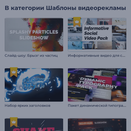
В категории
Шаблоны видеорекламы
И
нформативные видео для соцсетей
Слайд-шоу: Брызг из частиц
П
акет динамической типографики
Набор ярких заголовков