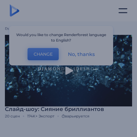
Главная
Шаблоны
Слайд-Шоу: Сияние Бриллиантов
Would you like to change Renderforest language
to English?
No, thanks
CHANGE
Слайд-шоу: Сияние бриллиантов
20
сцен
174K+
Экспорт
варьируется