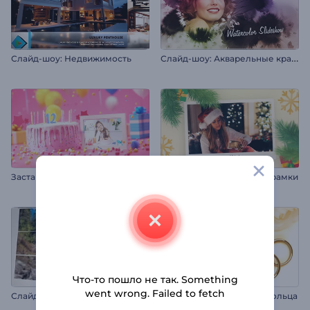
С
лайд-шоу: Акварельные краски
Слайд-шоу: Недвижимость
Заставка в честь дня рождения
Слайд-шоу: Новогодние рамки
Что-то пошло не так. Something
went wrong. Failed to fetch
С
лайд-шоу: Раскладывающиеся снимки
Заставка: Обручальные кольца