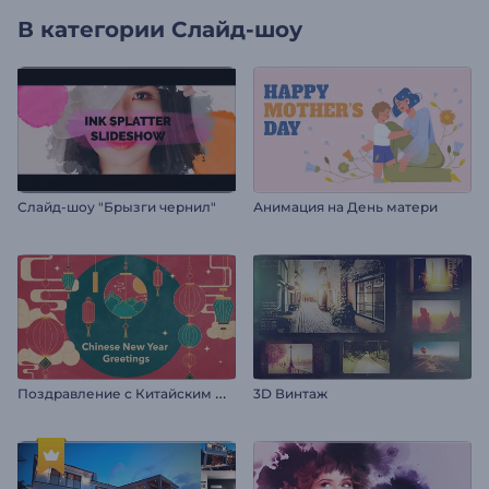
В категории
Слайд-шоу
Слайд-шоу "Брызги чернил"
Анимация на День матери
П
оздравление с Китайским Новым годом
3D Винтаж