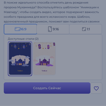
В поиске идеального способа отметить день рождения
пророка Мухаммеда? Воспользуйтесь шаблоном "Анимации к
Мавлиду", чтобы создать видео, которое подчеркнет важность
особого праздника для всего исламского мира. Шаблон,
вдохновленный праздником, поможет вам поделиться своими
сообщениями в несколько кликов. Загрузите свой логотип,
16:9
9:16
1:1
добавьте поздравления, и через несколько минут ваш
анимационный ролик будет готов. Шаблон идеально подходит
Доступные стили
(2)
для оформления праздничных приглашений, поздравлений,
заставок к презентациям и других проектов. Создайте свое
видео!
Создать Сейчас