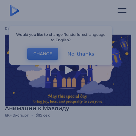
Главная
Шаблоны
Анимации К Мавлиду
Would you like to change Renderforest language
to English?
No, thanks
CHANGE
Анимации к Мавлиду
6K+
Экспорт
15 сек