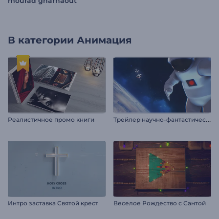
mourad gharnaout
В категории
Анимация
Т
рейлер научно-фантастического фильма
Реалистичное промо книги
Интро заставка Святой крест
Веселое Рождество с Сантой