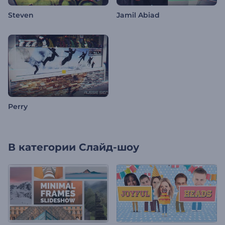
Steven
Jamil Abiad
Perry
В категории
Слайд-шоу