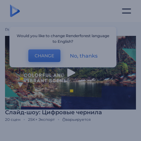
Главная
Шаблоны
Слайд-Шоу: Цифровые Чернила
Would you like to change Renderforest language
to English?
No, thanks
CHANGE
Слайд-шоу: Цифровые чернила
20
сцен
25K+
Экспорт
варьируется