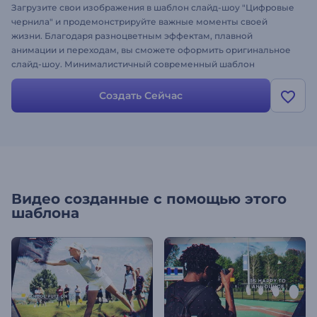
Загрузите свои изображения в шаблон слайд-шоу "Цифровые
чернила" и продемонстрируйте важные моменты своей
жизни. Благодаря разноцветным эффектам, плавной
анимации и переходам, вы сможете оформить оригинальное
слайд-шоу. Минималистичный современный шаблон
идеально подходит для оформления заставок для ТВ-шоу,
динамичного слайд-шоу, корпоративных презентаций и
Создать Сейчас
других специальных мероприятий. Просто загрузите свои
изображения, введите текст, подберите музыку и
наслаждайтесь!
Видео созданные с помощью этого
шаблона