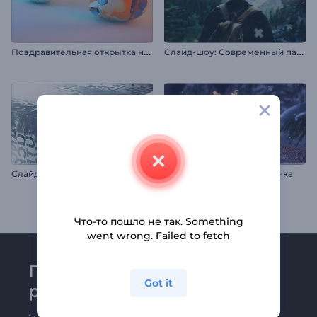
П
оздравительная открытка на Пасху
С
лайд-шоу: Современный параллакс
Слайд-шоу: Кубы
Интро: Блестящая снежинка
Что-то пошло не так. Something
went wrong. Failed to fetch
Присоединяйтесь к
Got it
рассылке Renderforest