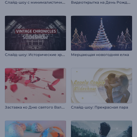
С
лайд-шоу с минималистичными рамками
В
идеоткрытка на День Рождения
С
лайд-шоу: Исторические хроники
Мерцающая новогодняя елка
З
аставка ко Дню святого Валентина
Слайд-шоу: Прекрасная пара