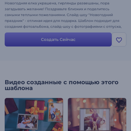
Новогодняя елка украшена, гирлянды развешаны, пора
загадывать желание! Поздравьте близких и поделитесь
самыми теплыми пожеланиями. Слайд-шоу "Новогодний
праздник" - отлиная идея для подарка. Шаблон подходит для
создания фотоальбома, слайд-шоу с фотографиями с отпуска,
видеопоздравления и многого другого. Просто загрузите свои
файлы и создайте атмосферное видео!
Создать Сейчас
Видео созданные с помощью этого
шаблона