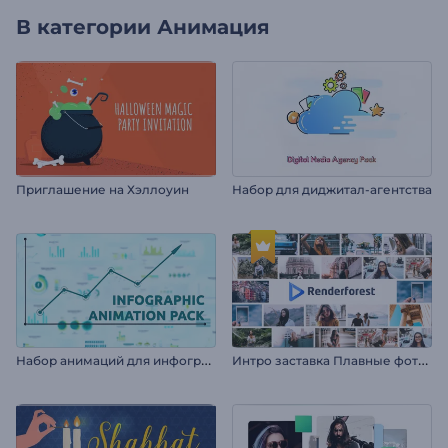
В категории
Анимация
Приглашение на Хэллоуин
Набор для диджитал-агентства
Н
абор анимаций для инфографики
И
нтро заставка Плавные фоторамки