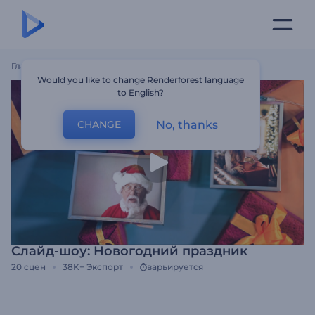
Главная
Шаблоны
Слайд-Шоу: Новогодний Праздник
Would you like to change Renderforest language
to English?
No, thanks
CHANGE
Слайд-шоу: Новогодний праздник
20
сцен
38K+
Экспорт
варьируется