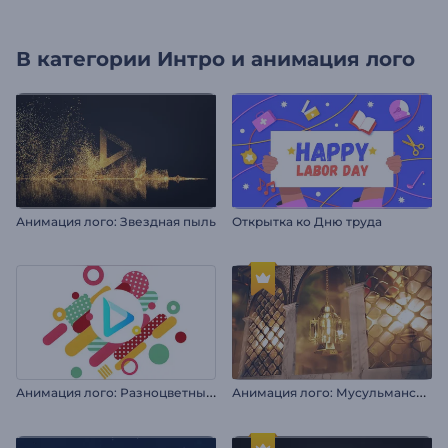
В категории
Интро и анимация лого
Анимация лого: Звездная пыль
Открытка ко Дню труда
А
нимация лого: Разноцветные формы
А
нимация лого: Мусульманский праздник