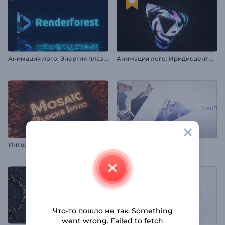
А
нимация лого: Энергия плазмы
А
нимация лого: Иридисцентный эффект
Интро: Мозаичные блоки
Яркая анимация лого
Что-то пошло не так. Something
went wrong. Failed to fetch