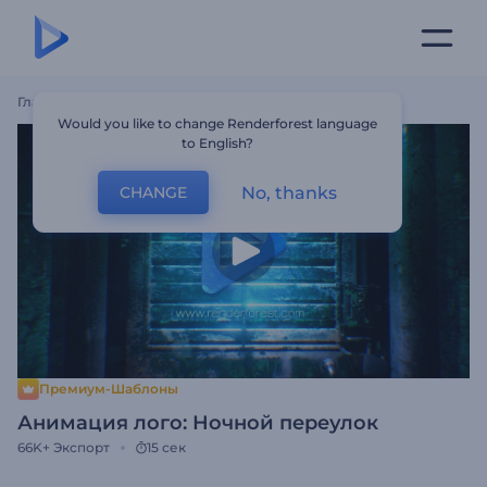
Главная
Шаблоны
Анимация Лого: Ночной Переулок
Would you like to change Renderforest language
to English?
No, thanks
CHANGE
Премиум-Шаблоны
Анимация лого: Ночной переулок
66K+
Экспорт
15 сек