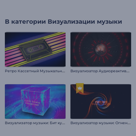
В категории
Визуализации музыки
Р
етро Кассетный Музыкальный Визуализатор
В
изуализатор Аудиореактивных Огней
В
изуализатор музыки: Бит куба
В
изуализатор музыки: Огненные лучи