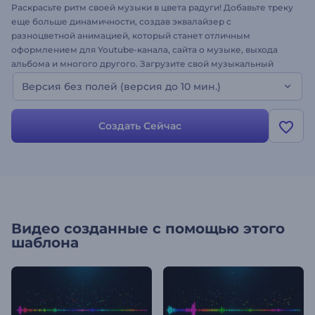
Раскрасьте ритм своей музыки в цвета радуги! Добавьте треку
еще больше динамичности, создав эквалайзер с
разноцветной анимацией, который станет отличным
оформлением для Youtube-канала, сайта о музыке, выхода
альбома и многого другого. Загрузите свой музыкальный
трек, добавьте имя исполнителя и название песни и
Версия без полей (версия до 10 мин.)
наслаждайтесь результатом! Привлеките любителей
электромузыки с яркой анимацией - создайте свое видео с
визуализацией!
Создать Сейчас
Видео созданные с помощью этого
шаблона