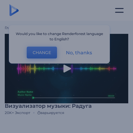
Главная
Шаблоны
Визуализатор Музыки: Радуга
Would you like to change Renderforest language
to English?
No, thanks
CHANGE
Визуализатор музыки: Радуга
20K+
Экспорт
варьируется