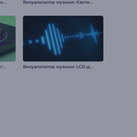
Визуализатор "Неоновые тоннели"
Визуализатор музыки: Хаотичный глитч
Визуализация музыки Проигрыватель
Визуализатор музыки: LCD-дисплей