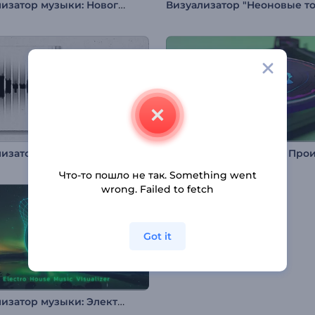
Визуализатор музыки: Новогодняя вечеринка
Визуализатор искаженного аудиоспектра
Что-то пошло не так. Something went
wrong. Failed to fetch
Got it
Визуализатор музыки: Электро дабстеп