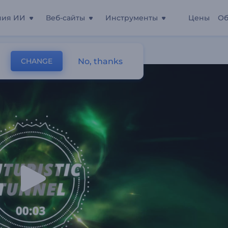
ния ИИ
Веб-сайты
Инструменты
Цены
Об
ический Тоннель
No, thanks
CHANGE