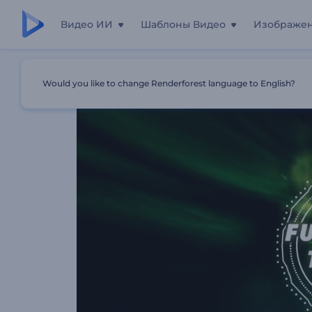
Видео ИИ
Шаблоны Видео
Изображе
Главная
Шаблоны
Визуализатор Музыки: Футурист
Would you like to change Renderforest language to English?