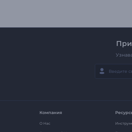
При
Узнав
Компания
Ресурс
О Нас
Инструм