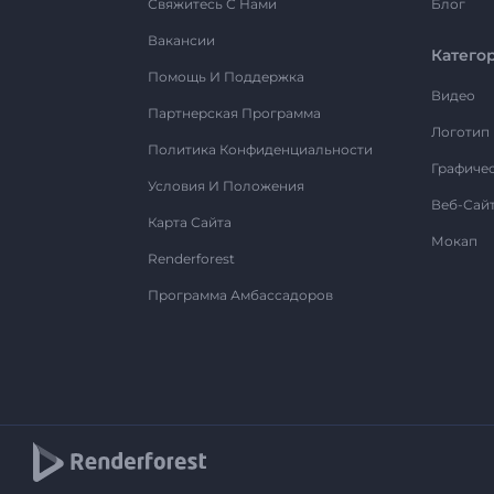
Свяжитесь С Нами
Блог
Вакансии
Катего
Помощь И Поддержка
Видео
Партнерская Программа
Логотип
Политика Конфиденциальности
Графиче
Условия И Положения
Веб-Сай
Карта Сайта
Мокап
Renderforest
Программа Амбассадоров