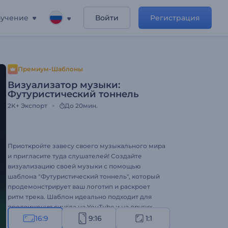
учение
Войти
Регистрация
Премиум-Шаблоны
Визуализатор музыки:
Футуристический тоннель
2K+
Экспорт
До 20мин.
Приоткройте завесу своего музыкального мира
и пригласите туда слушателей! Создайте
визуализацию своей музыки с помощью
шаблона "Футуристический тоннель", который
продемонстрирует ваш логотип и раскроет
ритм трека. Шаблон идеально подходит для
продвижения сингла на YouTube и на других
социальных сетях или платформах. Привлеките
16:9
9:16
1:1
новых слушателей - оформите визуализацию