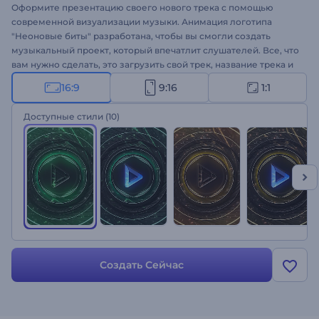
Оформите презентацию своего нового трека с помощью
современной визуализации музыки. Анимация логотипа
"Неоновые биты" разработана, чтобы вы смогли создать
музыкальный проект, который впечатлит слушателей. Все, что
вам нужно сделать, это загрузить свой трек, название трека и
имя исполнителя, добавить логотип, и вы получите
16:9
9:16
1:1
качественную визуализацию музыки всего за несколько
кликов, которая улучшит музыкальный опыт слушателей.
Доступные стили
(10)
Шаблон идеально подходит для оформления промо для техно,
хип-хопа, электронной и танцевальной музыки. Продвигайте
новые синглы и альбомы. Создайте свою анимацию!
Создать Сейчас