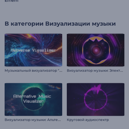
Efriem
В категории
Визуализации музыки
М
узыкальный визуализатор "Галактическое путешествие"
В
изуализатор музыки: Электро-хаус
В
изуализатор музыки: Альтернатива
Круговой аудиоспектр