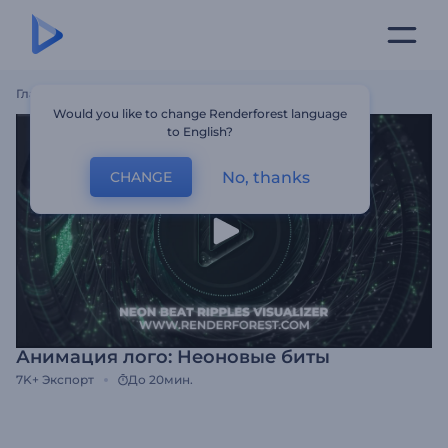
Главная
Шаблоны
Анимация Лого: Неоновые Биты
Would you like to change Renderforest language
to English?
No, thanks
CHANGE
Анимация лого: Неоновые биты
7K+
Экспорт
До 20мин.