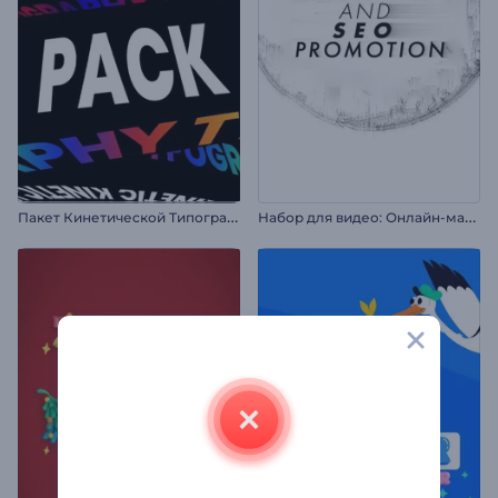
П
акет Кинетической Типографики
Н
абор для видео: Онлайн-маркетинг и SEO