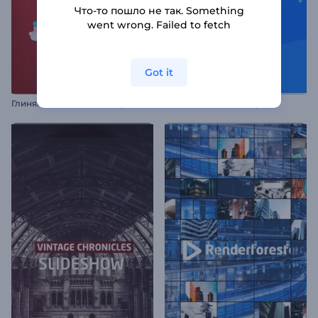
Что-то пошло не так. Something
went wrong. Failed to fetch
Got it
Г
линяная анимация: Канун Нового года
Заставка "Бейби Шауер"