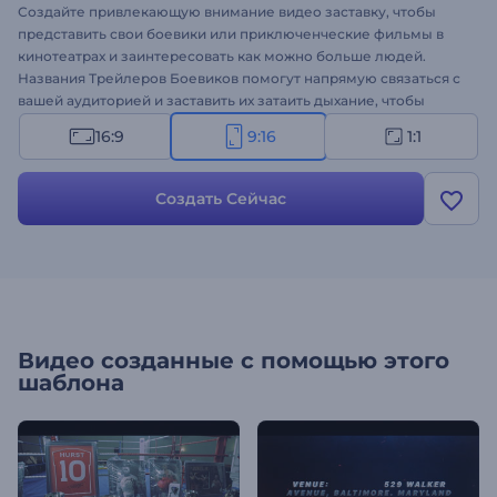
Создайте привлекающую внимание видео заставку, чтобы
представить свои боевики или приключенческие фильмы в
кинотеатрах и заинтересовать как можно больше людей.
Названия Трейлеров Боевиков помогут напрямую связаться с
вашей аудиторией и заставить их затаить дыхание, чтобы
увидеть, о чем трейлер. Благодаря ряду динамичных
16:9
9:16
1:1
заголовков и впечатляющему кинематографическому стилю
этот современный шаблон вызовет немедленную
эмоциональную реакцию у зрителей и заставит их с
Создать Сейчас
нетерпением ждать даты выхода вашего боевика. Он
идеально подходит для рекламы боевиков, драм,
криминальных фильмов и триллеров. Попробуйте уже прямо
сейчас!
Видео созданные с помощью этого
шаблона