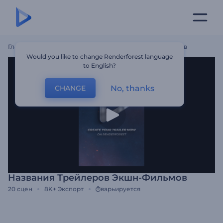
Главная
Шаблоны
Названия Трейлеров Экшн-Фильмов
Would you like to change Renderforest language
to English?
No, thanks
CHANGE
Названия Трейлеров Экшн-Фильмов
20
сцен
8K+
Экспорт
варьируется