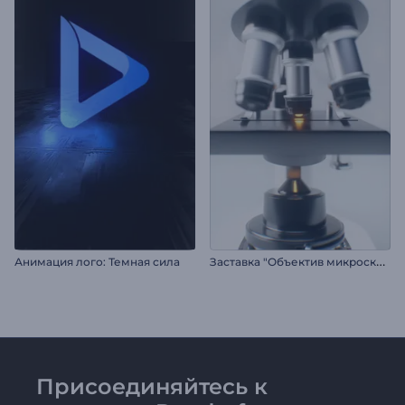
З
аставка "Объектив микроскопа"
Анимация лого: Темная сила
Присоединяйтесь к