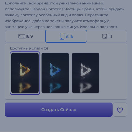
Дополните свой бренд этой уникальной анимацией.
Используйте шаблон Логотипа Частицы Среды, чтобы придать
вашему логотипу особенный вид и образ. Перетащите
изображение, добавьте текст и получите атмосферную
анимацию уже через несколько минут. Идеально подходит
для YouTube интро, ТВ рекламы и многого другого.
16:9
9:16
1:1
Выделяйтесь в толпе конкурентов. Попробуйте бесплатно!
Доступные стили
(3)
Создать Сейчас