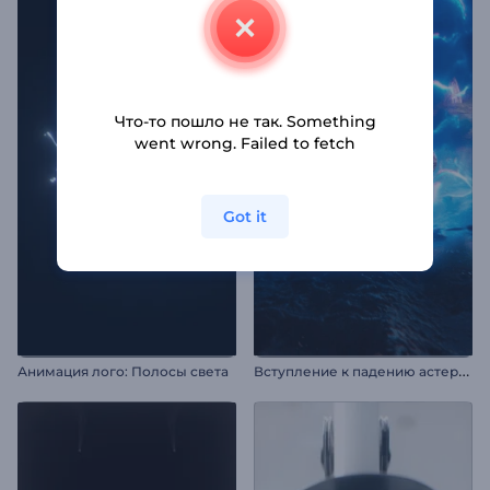
Что-то пошло не так. Something
went wrong. Failed to fetch
Got it
В
ступление к падению астероида
Анимация лого: Полосы света