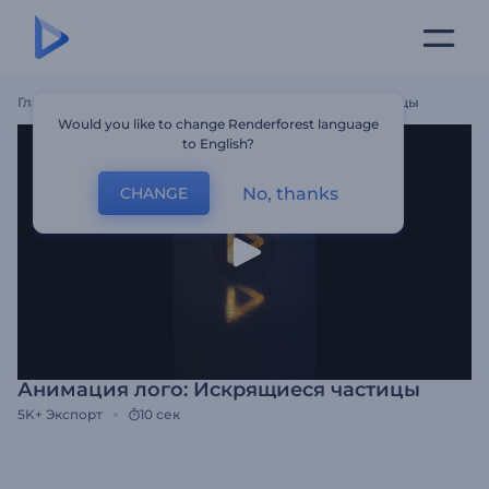
Главная
Шаблоны
Анимация Лого: Искрящиеся Частицы
Would you like to change Renderforest language
to English?
No, thanks
CHANGE
Анимация лого: Искрящиеся частицы
5K+
Экспорт
10 сек