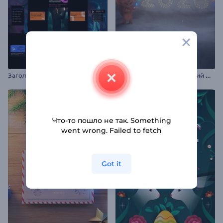
З
аголовки в стиле пиксель-глитч
И
нтро: Ренди и новогодний фейерверк
Что-то пошло не так. Something
went wrong. Failed to fetch
Got it