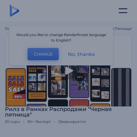
Главная
Шаблоны
Рилз В Рамках Распродажи "Черная Пятница"
Would you like to change Renderforest language
to English?
No, thanks
CHANGE
Рилз в Рамках Распродажи "Черная
пятница"
30
сцен
3K+
Экспорт
варьируется