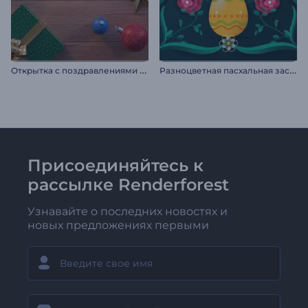
О
ткрытка с поздравлениями с праздником
Р
азноцветная пасхальная заставка
Присоединяйтесь к
рассылке Renderforest
Узнавайте о последних новостях и
новых предложениях первыми