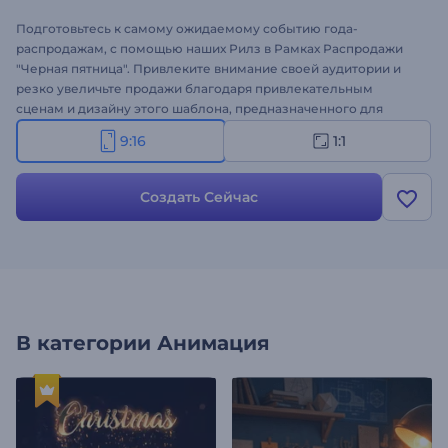
Подготовьтесь к самому ожидаемому событию года-
распродажам, с помощью наших Рилз в Рамках Распродажи
"Черная пятница". Привлеките внимание своей аудитории и
резко увеличьте продажи благодаря привлекательным
сценам и дизайну этого шаблона, предназначенного для
постов и роликов в социальных сетях. Персонализируйте
9:16
1:1
сцены с вашими специальными скидками, предложениями и
сделками, чтобы привлечь внимание ваших подписчиков в
социальных сетях и максимально увеличить охват вашего
Создать Сейчас
бренда. Загружайте медиафайлы, пишите тексты и добавляйте
фоновую музыку в качестве завершающего штриха.
Создавайте прямо сейчас, чтобы увеличить продажи в
"черную пятницу" - воспользуйтесь этой возможностью уже
сегодня!
В категории
Анимация